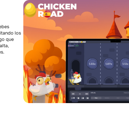
debes
itando los
ego que
alta,
s.