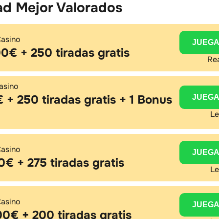
ad Mejor Valorados
Casino
JUEGA
0€ + 250 tiradas gratis
Re
asino
+ 250 tiradas gratis + 1 Bonus
JUEGA
Le
Casino
JUEGA
€ + 275 tiradas gratis
Le
Casino
JUEGA
0€ + 200 tiradas gratis