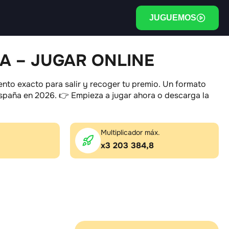
JUGUEMOS
A – JUGAR ONLINE
nto exacto para salir y recoger tu premio. Un formato
España en 2026. 👉 Empieza a jugar ahora o descarga la
Multiplicador máx.
x3 203 384,8