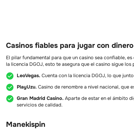
Casinos fiables para jugar con dinero
El pilar fundamental para que un casino sea confiable, e
la licencia DGOJ, esto te asegura que el casino sigue los 
LeoVegas.
Cuenta con la licencia DGOJ, lo que junto
PlayUzu.
Casino de renombre a nivel nacional, que e
Gran Madrid Casino.
Aparte de estar en el ámbito di
servicios de calidad.
Manekispin