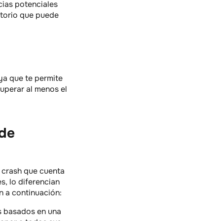
cias potenciales
atorio que puede
 ya que te permite
cuperar al menos el
 de
 crash que cuenta
s, lo diferencian
n a continuación:
s basados en una