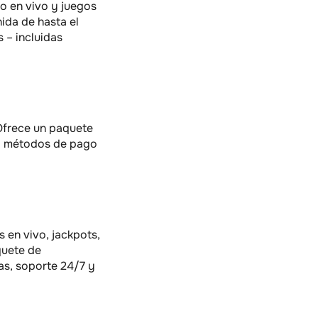
no en vivo y juegos
ida de hasta el
 – incluidas
Ofrece un paquete
 y métodos de pago
 en vivo, jackpots,
quete de
as, soporte 24/7 y