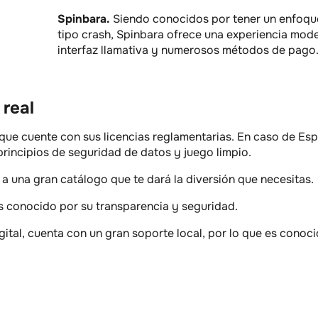
Spinbara.
Siendo conocidos por tener un enfoque
tipo crash, Spinbara ofrece una experiencia moder
interfaz llamativa y numerosos métodos de pago
 real
s que cuente con sus licencias reglamentarias. En caso de E
principios de seguridad de datos y juego limpio.
 a una gran catálogo que te dará la diversión que necesitas.
s conocido por su transparencia y seguridad.
gital, cuenta con un gran soporte local, por lo que es conoc